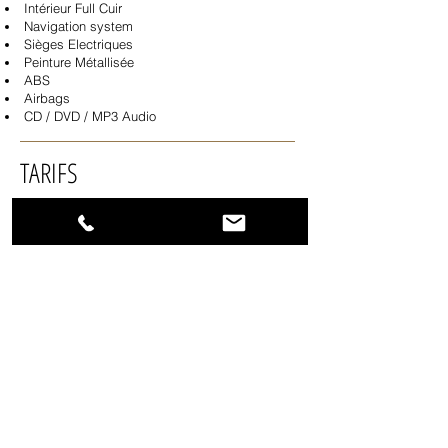
Intérieur Full Cuir
Navigation system
Sièges Electriques
Peinture Métallisée
ABS
Airbags
CD / DVD / MP3 Audio
TARIFS
24 Heures / 100 KM
490€
24 Heures / 200 KM
590€
Week End / 400 KM
990€
Semaine / 1000 KM
2 790€
Mois / 3000 KM